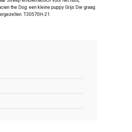
aar Streep emblematisch voor het huis,
cien the Dog: een kleine puppy Grijs Die graag
 vergezellen. T30570H-21