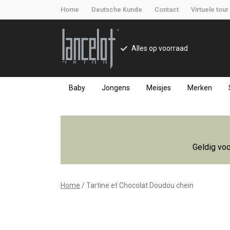
Home
Deutsche Kunde
Contact
Virtuele tour
Alles op voorraad
Baby
Jongens
Meisjes
Merken
Tartine
et
Geldig voo
Chocolat
Doudou
Home
Tartine et Chocolat Doudou chein
chein