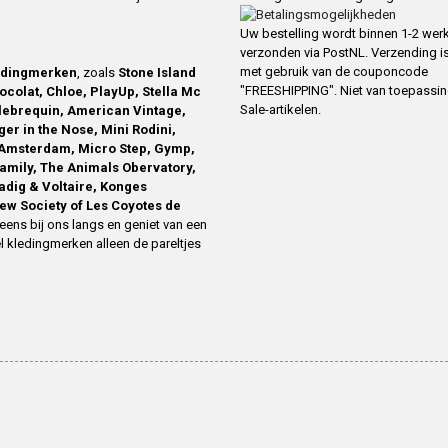
Uw bestelling wordt binnen 1-2 we
verzonden via PostNL. Verzending is
met gebruik van de couponcode
edingmerken
, zoals
Stone Island
"FREESHIPPING". Niet van toepassi
ocolat, Chloe, PlayUp, Stella Mc
Sale-artikelen.
ilebrequin, American Vintage,
ger in the Nose, Mini Rodini,
Amsterdam, Micro Step, Gymp,
family, The Animals Obervatory,
Zadig & Voltaire, Konges
ew Society of Les Coyotes de
eens bij ons langs en geniet van een
l kledingmerken alleen de pareltjes