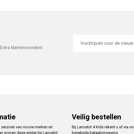
E-
mailadres
Extra klantenvoordeel
matie
Veilig bestellen
t seizoen van mooie merken en
Bij Lancelot 4 Kids rekent u af via o
an scoren deze winter bij Lancelot
beveligde betaalomgeving.