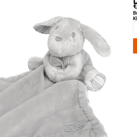
€
B
K