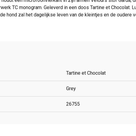
houdt een microfoonvierkant in zijn armen Velours stof Garda, d
werk TC monogram. Geleverd in een doos Tartine et Chocolat. Lu
 de hond zal het dagelijkse leven van de kleintjes en de oudere
Tartine et Chocolat
Grey
26755