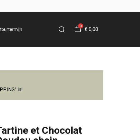
0
€ 0,00
tourtermijn
IPPING" in!
Tartine et Chocolat