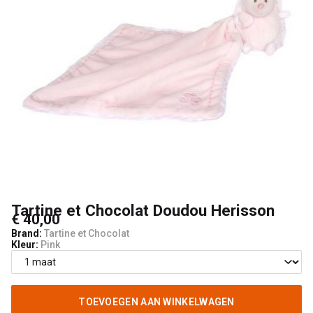
4
Kids
Tartine et Chocolat Doudou Herisson
€ 40,00
Brand:
Tartine et Chocolat
Kleur:
Pink
TOEVOEGEN AAN WINKELWAGEN