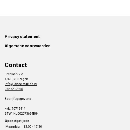
Footer
Privacy statement
Algemene voorwaarden
Contact
Breelaan 2 c
1861 GE Bergen
info@lancelot4kids.nl
072-5817975
Bedrijfsgegevens
kvk. 70719411
BTW: NL002073654B84
Openingstijden
Maandag
13:00 - 17:30