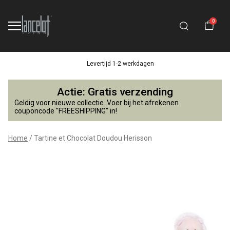
0
Levertijd 1-2 werkdagen
Tartine
Actie: Gratis verzending
et
Geldig voor nieuwe collectie. Voer bij het afrekenen
couponcode "FREESHIPPING" in!
Chocolat
Home
Tartine et Chocolat Doudou Herisson
Doudou
Herisson
-
Lancelot