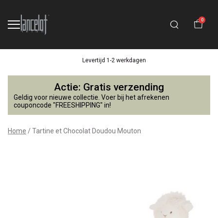
0
Levertijd 1-2 werkdagen
Tartine
Actie: Gratis verzending
et
Geldig voor nieuwe collectie. Voer bij het afrekenen
couponcode "FREESHIPPING" in!
Chocolat
Home
Tartine et Chocolat Doudou Mouton
Doudou
Mouton
-
Lancelot