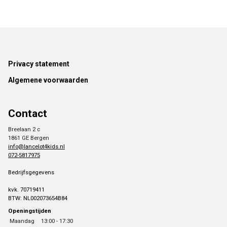
Footer
Privacy statement
Algemene voorwaarden
Contact
Breelaan 2 c
1861 GE Bergen
info@lancelot4kids.nl
072-5817975
Bedrijfsgegevens
kvk. 70719411
BTW: NL002073654B84
Openingstijden
Maandag
13:00 - 17:30