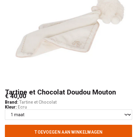
4
Kids
Tartine et Chocolat Doudou Mouton
€ 40,00
Brand:
Tartine et Chocolat
Kleur:
Ecru
TOEVOEGEN AAN WINKELWAGEN