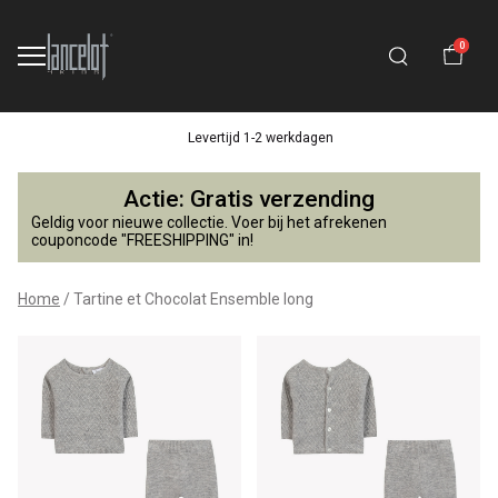
0
Levertijd 1-2 werkdagen
Tartine
Actie: Gratis verzending
et
Geldig voor nieuwe collectie. Voer bij het afrekenen
couponcode "FREESHIPPING" in!
Chocolat
Home
Tartine et Chocolat Ensemble long
Ensemble
long
-
Lancelot