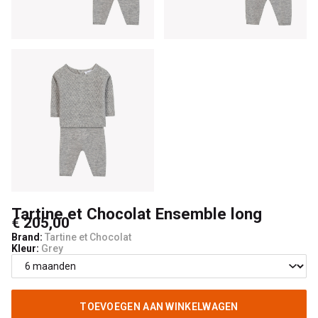
4
Kids
Tartine et Chocolat Ensemble long
€ 205,00
Brand:
Tartine et Chocolat
Kleur:
Grey
TOEVOEGEN AAN WINKELWAGEN