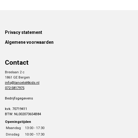
Footer
Privacy statement
Algemene voorwaarden
Contact
Breelaan 2 c
1861 GE Bergen
info@lancelot4kids.nl
072-5817975
Bedrijfsgegevens
kvk. 70719411
BTW: NL002073654B84
Openingstijden
Maandag
13:00 - 17:30
Dinsdag
10:00 - 17:30