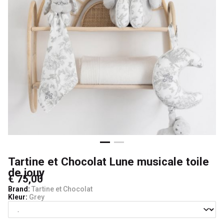
jouy
-
Lancelot
4
Kids
Tartine et Chocolat Lune musicale toile
de jouy
€ 75,00
Brand:
Tartine et Chocolat
Kleur:
Grey