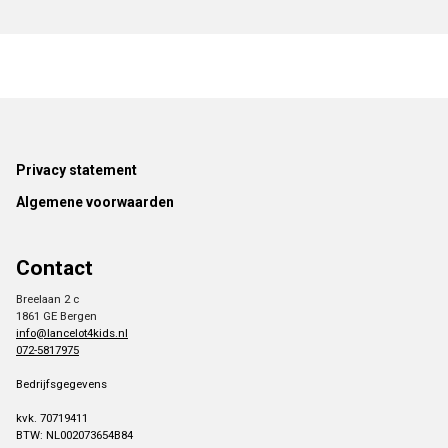
Footer
Privacy statement
Algemene voorwaarden
Contact
Breelaan 2 c
1861 GE Bergen
info@lancelot4kids.nl
072-5817975
Bedrijfsgegevens
kvk. 70719411
BTW: NL002073654B84