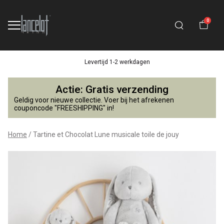
0
Levertijd 1-2 werkdagen
Tartine
Actie: Gratis verzending
et
Geldig voor nieuwe collectie. Voer bij het afrekenen
couponcode "FREESHIPPING" in!
Chocolat
Home
Tartine et Chocolat Lune musicale toile de jouy
Lune
musicale
toile
de