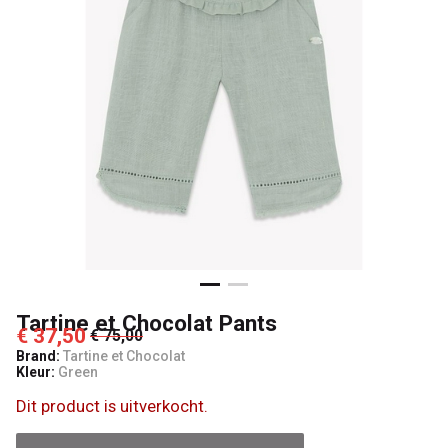
Kids
Tartine et Chocolat Pants
€ 37,50
€ 75,00
Brand:
Tartine et Chocolat
Kleur:
Green
Dit product is uitverkocht.