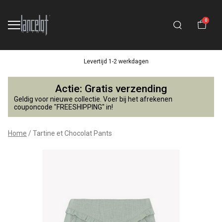
0
Levertijd 1-2 werkdagen
Tartine
Actie: Gratis verzending
et
Geldig voor nieuwe collectie. Voer bij het afrekenen
couponcode "FREESHIPPING" in!
Chocolat
Home
Tartine et Chocolat Pants
Pants
-
Lancelot
4