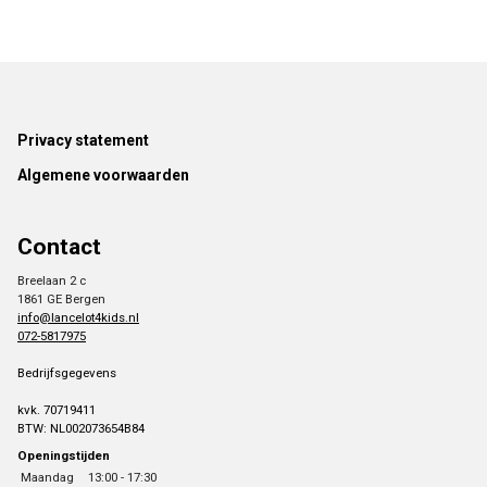
Footer
Privacy statement
Algemene voorwaarden
Contact
Breelaan 2 c
1861 GE Bergen
info@lancelot4kids.nl
072-5817975
Bedrijfsgegevens
kvk. 70719411
BTW: NL002073654B84
Openingstijden
Maandag
13:00 - 17:30