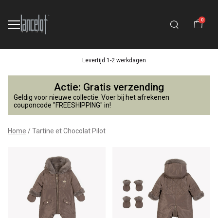
0
Levertijd 1-2 werkdagen
Tartine
Actie: Gratis verzending
et
Geldig voor nieuwe collectie. Voer bij het afrekenen
couponcode "FREESHIPPING" in!
Chocolat
Home
Tartine et Chocolat Pilot
Pilot
-
Lancelot
4