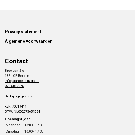
Footer
Privacy statement
Algemene voorwaarden
Contact
Breelaan 2 c
1861 GE Bergen
info@lancelot4kids.nl
072-5817975
Bedrijfsgegevens
kvk. 70719411
BTW: NL002073654B84
Openingstijden
Maandag
13:00 - 17:30
Dinsdag
10:00 - 17:30