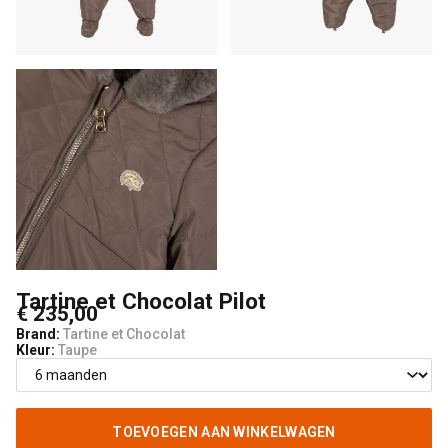
Kids
Tartine et Chocolat Pilot
€ 235,00
Brand:
Tartine et Chocolat
Kleur:
Taupe
TOEVOEGEN AAN WINKELWAGEN