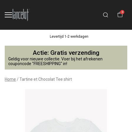
0
Levertijd 1-2 werkdagen
Tartine
Actie: Gratis verzending
et
Geldig voor nieuwe collectie. Voer bij het afrekenen
couponcode "FREESHIPPING" in!
Chocolat
Home
Tartine et Chocolat Tee shirt
Tee
shirt
-
Lancelot