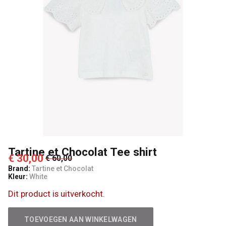
4
Kids
Tartine et Chocolat Tee shirt
€ 30,00
€ 60,00
Brand:
Tartine et Chocolat
Kleur:
White
Dit product is uitverkocht.
TOEVOEGEN AAN WINKELWAGEN