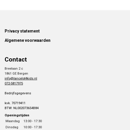
Footer
Privacy statement
Algemene voorwaarden
Contact
Breelaan 2 c
1861 GE Bergen
info@lancelot4kids.nl
072-5817975
Bedrijfsgegevens
kvk. 70719411
BTW: NL002073654B84
Openingstijden
Maandag
13:00 - 17:30
Dinsdag
10:00 - 17:30