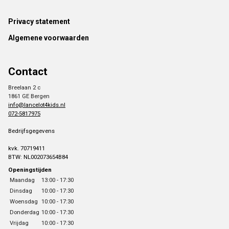
Footer
Privacy statement
Algemene voorwaarden
Contact
Breelaan 2 c
1861 GE Bergen
info@lancelot4kids.nl
072-5817975
Bedrijfsgegevens
kvk. 70719411
BTW: NL002073654B84
Openingstijden
Maandag
13:00 - 17:30
Dinsdag
10:00 - 17:30
Woensdag
10:00 - 17:30
Donderdag
10:00 - 17:30
Vrijdag
10:00 - 17:30