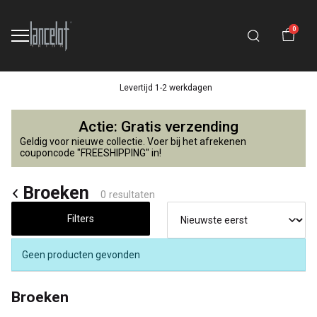
0
Levertijd 1-2 werkdagen
Broeken
Actie: Gratis verzending
-
Geldig voor nieuwe collectie. Voer bij het afrekenen
couponcode "FREESHIPPING" in!
Lancelot
Broeken
0 resultaten
4
Filters
Kids
Geen producten gevonden
Broeken