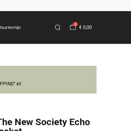
0
€ 0,00
tourtermijn
IPPING" in!
The New Society Echo