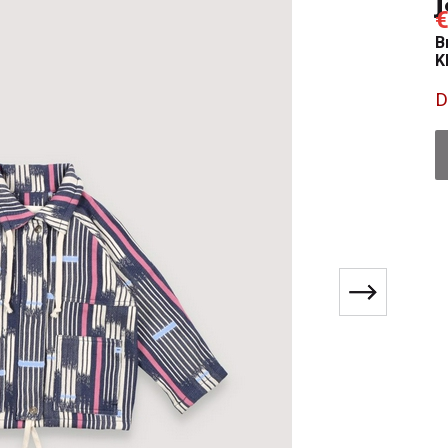
€
B
K
D