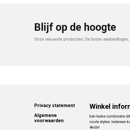
Blijf op de hoogte
Onze nieuwste producten, De beste aanbiedingen, 
Footer
Winkel infor
Privacy statement
Algemene
Een leuke combinatie di
voorwaarden
coole styles. Iedereen k
4kids!