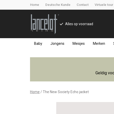
Home
Deutsche Kunde
Contact
Virtuele tour
Alles op voorraad
Baby
Jongens
Meisjes
Merken
The
New
Geldig voo
Society
Echo
Home
The New Society Echo jacket
jacket