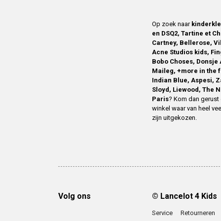
Op zoek naar
kinderkl
en DSQ2, Tartine et Ch
Cartney, Bellerose, V
Acne Studios kids, Fin
Bobo Choses, Donsje 
Maileg, +more in the 
Indian Blue, Aspesi, 
Sloyd, Liewood, The N
Paris
? Kom dan gerust 
winkel waar van heel vee
zijn uitgekozen.
Volg ons
© Lancelot 4 Kids
Service
Retourneren