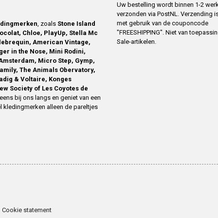
Uw bestelling wordt binnen 1-2 we
verzonden via PostNL. Verzending is
met gebruik van de couponcode
edingmerken
, zoals
Stone Island
"FREESHIPPING". Niet van toepassi
ocolat, Chloe, PlayUp, Stella Mc
Sale-artikelen.
ilebrequin, American Vintage,
ger in the Nose, Mini Rodini,
Amsterdam, Micro Step, Gymp,
family, The Animals Obervatory,
Zadig & Voltaire, Konges
ew Society of Les Coyotes de
eens bij ons langs en geniet van een
l kledingmerken alleen de pareltjes
Cookie statement