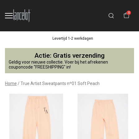
0
Levertijd 1-2 werkdagen
True
Actie: Gratis verzending
Artist
Geldig voor nieuwe collectie. Voer bij het afrekenen
couponcode "FREESHIPPING" in!
Sweatpants
Home
True Artist Sweatpants nº01 Soft Peach
nº01
Soft
Peach
-