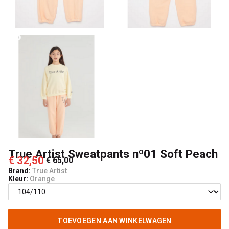
Lancelot
4
Kids
True Artist Sweatpants nº01 Soft Peach
€ 32,50
€ 65,00
Brand:
True Artist
Kleur:
Orange
TOEVOEGEN AAN WINKELWAGEN