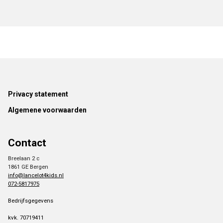
Footer
Privacy statement
Algemene voorwaarden
Contact
Breelaan 2 c
1861 GE Bergen
info@lancelot4kids.nl
072-5817975
Bedrijfsgegevens
kvk. 70719411