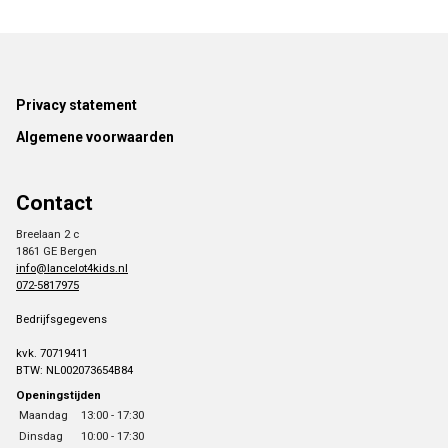
Footer
Privacy statement
Algemene voorwaarden
Contact
Breelaan 2 c
1861 GE Bergen
info@lancelot4kids.nl
072-5817975
Bedrijfsgegevens
kvk. 70719411
BTW: NL002073654B84
Openingstijden
Maandag
13:00 - 17:30
Dinsdag
10:00 - 17:30