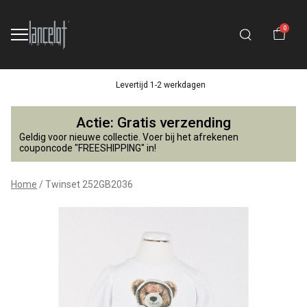
0
Levertijd 1-2 werkdagen
Twinset
Actie: Gratis verzending
252GB2036
Geldig voor nieuwe collectie. Voer bij het afrekenen
couponcode "FREESHIPPING" in!
-
Home
Twinset 252GB2036
Lancelot
4
Kids