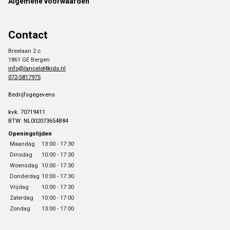
Algemene voorwaarden
Contact
Breelaan 2 c
1861 GE Bergen
info@lancelot4kids.nl
072-5817975
Bedrijfsgegevens
kvk. 70719411
BTW: NL002073654B84
Openingstijden
Maandag
13:00 - 17:30
Dinsdag
10:00 - 17:30
Woensdag
10:00 - 17:30
Donderdag
10:00 - 17:30
Vrijdag
10:00 - 17:30
Zaterdag
10:00 - 17:00
Zondag
13:00 - 17:00