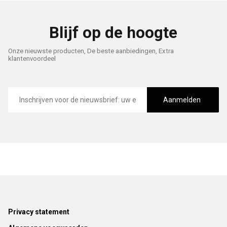
Blijf op de hoogte
Onze nieuwste producten, De beste aanbiedingen, Extra
klantenvoordeel
E-
mailadres
Aanmelden
Footer
Privacy statement