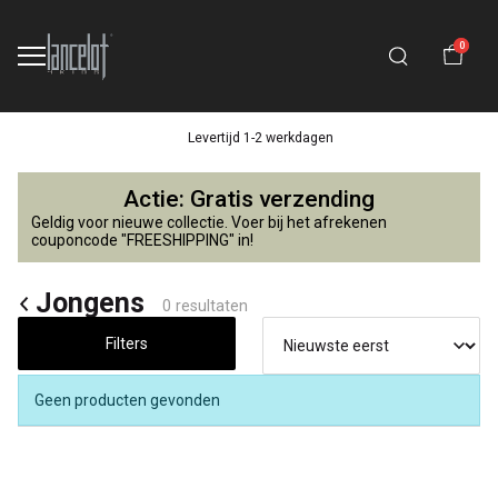
0
Levertijd 1-2 werkdagen
Jongens
Actie: Gratis verzending
-
Geldig voor nieuwe collectie. Voer bij het afrekenen
couponcode "FREESHIPPING" in!
Lancelot
Jongens
0 resultaten
4
Filters
Kids
Geen producten gevonden